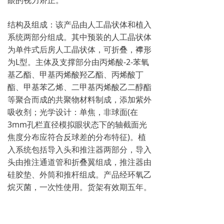
眼的视力矫正。
结构及组成：该产品由人工晶状体和植入
系统两部分组成。其中预装的人工晶状体
为单件式后房人工晶状体，可折叠，襻形
为L型。主体及支撑部分由丙烯酸-2-苯氧
基乙酯、甲基丙烯酸羟乙酯、丙烯酸丁
酯、甲基苯乙烯、二甲基丙烯酸乙二醇酯
等聚合而成的共聚物材料制成，添加紫外
吸收剂；光学设计：单焦，非球面(在
3mm孔栏直径模拟眼状态下的轴截面光
焦度分布应符合反球差的分布特征)。植
入系统包括导入头和推注器两部分，导入
头由推注通道管和折叠翼组成，推注器由
硅胶垫、外筒和推杆组成。产品经环氧乙
烷灭菌，一次性使用。货架有效期五年。
获欧盟CE认证