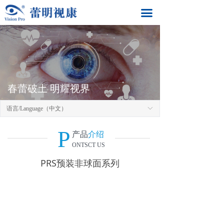
网站首页
끀
公司简介
产品介绍
公司新闻
春蕾破土 明耀视界
加入我们
语言/Language（中文）
ꀅ
联系我们
P
产品
介绍
ONTSCT US
PRS预装非球面系列