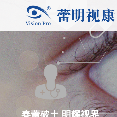
春蕾破土 明耀视界