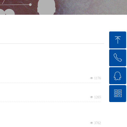
ꁸ
ꂅ
回到顶部
ꁗ
0510-85192550
넶
1176
ꀥ
QQ客服
넶
1265
微信二维码
넶
3762